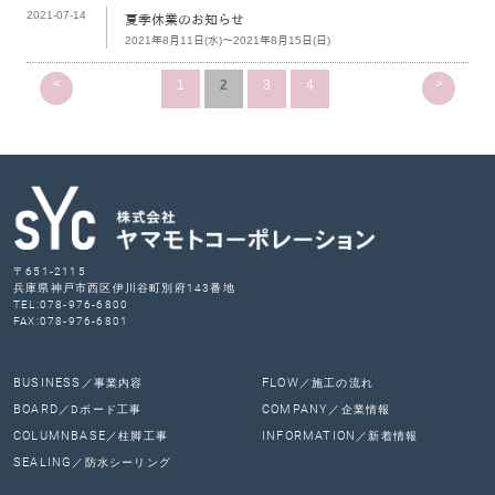
2021-07-14
夏季休業のお知らせ
2021年8月11日(水)～2021年8月15日(日)
<
>
1
2
3
4
〒651-2115
兵庫県神戸市西区伊川谷町別府143番地
TEL:078-976-6800
FAX:078-976-6801
BUSINESS
FLOW
／事業内容
／施工の流れ
BOARD
COMPANY
／Dボード工事
／企業情報
COLUMNBASE
INFORMATION
／柱脚工事
／新着情報
SEALING
／防水シーリング